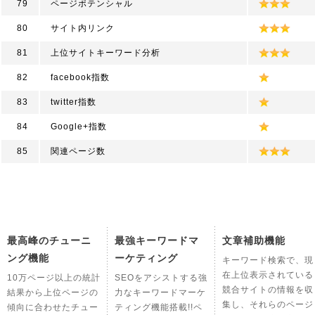
79
ページポテンシャル
80
サイト内リンク
81
上位サイトキーワード分析
82
facebook指数
83
twitter指数
84
Google+指数
85
関連ページ数
最高峰のチューニ
最強キーワードマ
文章補助機能
ング機能
ーケティング
キーワード検索で、現
在上位表示されている
10万ページ以上の統計
SEOをアシストする強
競合サイトの情報を収
結果から上位ページの
力なキーワードマーケ
集し、それらのページ
傾向に合わせたチュー
ティング機能搭載!!ペ