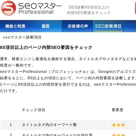
SEO診断85項目以上の
内部SEO要因をチェック
seoマスター診断項目
85項目以上のページ内部SEO要因をチェック
通常、検索エンジン最適化を施術する場合、タイトルタグやメタタグなどを修
程度が一般的です。
seoマスターProfessional（プロフェッショナル）は、Googleのアル
結果をもとに、85以上もの項目において、ページ内の内部要因を診断します
1ページに85項目以上の内部対策を実行できるのは、seoマスターProfessi
だけです。
チェック項目
重要度
1
タイトルタグ内のキーワード数
2
タイトルタグ内のキーワードの出現位置