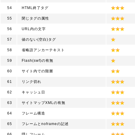
54
HTML終了タグ
55
閉じタグの属性
56
URL内の文字
57
値のない(空白)タグ
58
省略語アンカーテキスト
59
Flash(swf)の有無
60
サイト内での階層
61
リンク切れ
62
キャッシュ日
63
サイトマップXMLの有無
64
フレーム構造
65
フレームとnoframeの記述
66
隠しフレーム