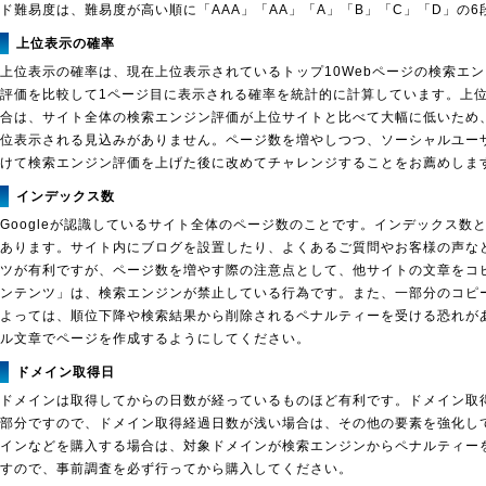
ド難易度は、難易度が高い順に「AAA」「AA」「A」「B」「C」「D」の
上位表示の確率
上位表示の確率は、現在上位表示されているトップ10Webページの検索エ
評価を比較して1ページ目に表示される確率を統計的に計算しています。上位
合は、サイト全体の検索エンジン評価が上位サイトと比べて大幅に低いため
位表示される見込みがありません。ページ数を増やしつつ、ソーシャルユー
けて検索エンジン評価を上げた後に改めてチャレンジすることをお薦めしま
インデックス数
Googleが認識しているサイト全体のページ数のことです。インデックス数
あります。サイト内にブログを設置したり、よくあるご質問やお客様の声な
ツが有利ですが、ページ数を増やす際の注意点として、他サイトの文章をコ
ンテンツ」は、検索エンジンが禁止している行為です。また、一部分のコピ
よっては、順位下降や検索結果から削除されるペナルティーを受ける恐れが
ル文章でページを作成するようにしてください。
ドメイン取得日
ドメインは取得してからの日数が経っているものほど有利です。ドメイン取
部分ですので、ドメイン取得経過日数が浅い場合は、その他の要素を強化し
インなどを購入する場合は、対象ドメインが検索エンジンからペナルティー
すので、事前調査を必ず行ってから購入してください。