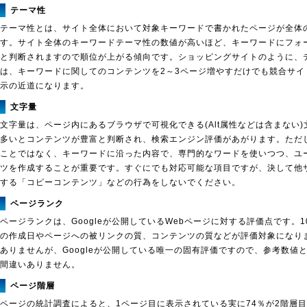
テーマ性
テーマ性とは、サイト全体において対象キーワードで書かれたページが全体
す。サイト全体のキーワードテーマ性の数値が高いほど、キーワードにフォ
と判断されますので順位が上がる傾向です。ショッピングサイトのように、
は、キーワードに関してのコンテンツを2～3ページ増やすだけでも競合サイ
示の近道になります。
文字量
文字量は、ページ内にあるブラウザで可視化できる(Alt属性などは含まない
多いとコンテンツが豊富と判断され、検索エンジン評価があがります。ただ
ことではなく、キーワードに沿った内容で、専門的なワードを使いつつ、ユ
ツを作成することが重要です。すぐにでも対応可能な項目ですが、決して他
する「コピーコンテンツ」などの行為をしないでください。
ページランク
ページランクは、Googleが公開しているWebページに対する評価点です。
の作成日やページへの被リンクの質、コンテンツの質などが評価対象になり
ありませんが、Googleが公開している唯一の固有評価ですので、参考数値
間違いありません。
ページ階層
ページの統計調査によると、1ページ目に表示されている実に74％が2階層