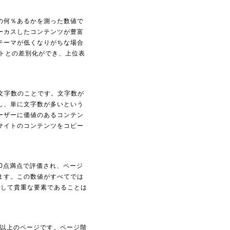
の何％あるかを測った数値で
ーカスしたコンテンツが豊富
テーマが低くなりがちな場合
トとの差別化ができ、上位表
)文字数のことです。文字数が
し、単に文字数が多いという
ーザーに価値のあるコンテン
サイトのコンテンツをコピー
10点満点で評価され、ページ
ます。この数値がすべてでは
として貴重な要素であることは
目以上のページです。ページ階