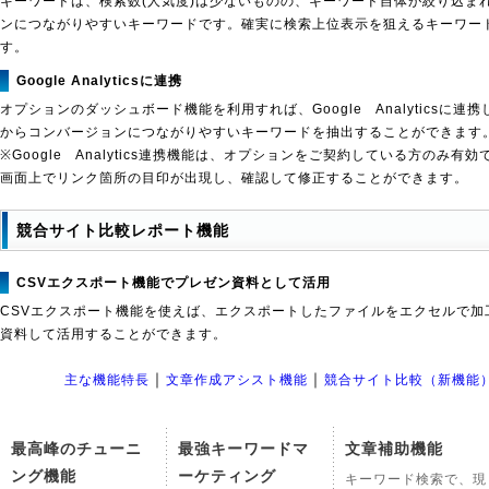
キーワードは、検索数(人気度)は少ないものの、キーワード自体が絞り込ま
ンにつながりやすいキーワードです。確実に検索上位表示を狙えるキーワー
す。
Google Analyticsに連携
オプションのダッシュボード機能を利用すれば、Google Analyticsに
からコンバージョンにつながりやすいキーワードを抽出することができます
※Google Analytics連携機能は、オプションをご契約している方のみ有効
画面上でリンク箇所の目印が出現し、確認して修正することができます。
競合サイト比較レポート機能
CSVエクスポート機能でプレゼン資料として活用
CSVエクスポート機能を使えば、エクスポートしたファイルをエクセルで加
資料して活用することができます。
｜
｜
主な機能特長
文章作成アシスト機能
競合サイト比較（新機能
最高峰のチューニ
最強キーワードマ
文章補助機能
ング機能
ーケティング
キーワード検索で、現