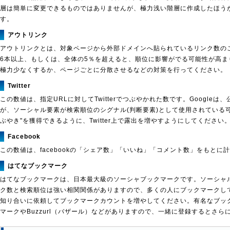
層は簡単に変更できるものではありませんが、極力浅い階層に作成したほう
す。
アウトリンク
アウトリンクとは、対象ページから外部ドメインへ貼られているリンク数の
6本以上、もしくは、全体の5％を超えると、順位に影響がでる可能性が高ま
極力少なくするか、ページごとに分散させるなどの対策を行ってください。
Twitter
この数値は、指定URLに対してTwitterでつぶやかれた数です。Google
が、ソーシャル要素が検索順位のシグナル(判断要素)として使用されている
ぶやき"を獲得できるように、Twitter上で露出を増やすようにしてください
Facebook
この数値は、facebookの「シェア数」「いいね」「コメント数」をもとに
はてなブックマーク
はてなブックマークは、日本最大級のソーシャブックマークです。ソーシャ
ク数と検索順位は強い相関関係がありますので、多くの人にブックマークし
知り合いに依頼してブックマークカウントを増やしてください。有名なブックマ
マークやBuzzurl（バザール）などがありますので、一緒に登録するとさら