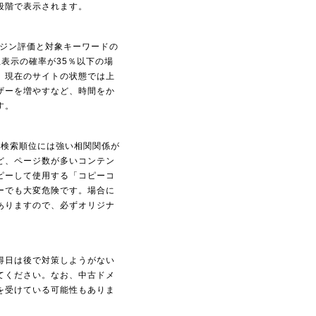
6段階で表示されます。
ンジン評価と対象キーワードの
表示の確率が35％以下の場
、現在のサイトの状態では上
ザーを増やすなど、時間をか
す。
と検索順位には強い相関関係が
ど、ページ数が多いコンテン
ピーして使用する「コピーコ
ーでも大変危険です。場合に
ありますので、必ずオリジナ
得日は後で対策しようがない
てください。なお、中古ドメ
を受けている可能性もありま