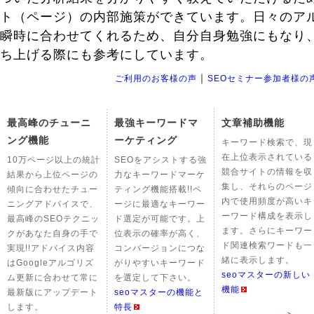
ト（ページ）の内部施策ができています。日々のア
瞬時に合わせてくれるため、自分自身勉強にもなり
ち上げる際にも参考にしています。
｜
ご利用のお客様の声
SEOセミナー参加者様の
最高峰のチューニ
最強キーワードマ
文章補助機能
ング機能
ーケティング
キーワード検索で、現
在上位表示されている
10万ページ以上の統計
SEOをアシストする強
競合サイトの情報を収
結果から上位ページの
力なキーワードマーケ
集し、それらのページ
傾向に合わせたチュー
ティング機能搭載!!ペ
内で使用頻度が高いキ
ニングアドバイスで、
ージに最適なキーワー
ーワード構成を表示し
最高峰のSEOテクニッ
ド選定が可能です。上
ます。さらにキーワー
クがあなた自身の手で
位表示の確率が高く、
ド関連検索ワードも一
実現!!アドバイス内容
コンバージョンにつな
緒に表示します。
はGoogleアルゴリズ
がりやすいキーワード
seoマスターの新しい
ム更新に合わせて常に
を選定して下さい。
機能
最新版にアップデート
seoマスターの機能と
します。
特長