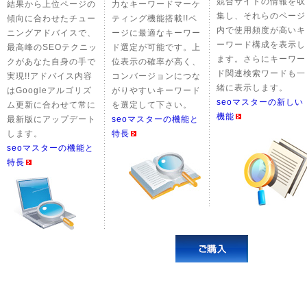
競合サイトの情報を収
結果から上位ページの
力なキーワードマーケ
集し、それらのページ
傾向に合わせたチュー
ティング機能搭載!!ペ
内で使用頻度が高いキ
ニングアドバイスで、
ージに最適なキーワー
ーワード構成を表示し
最高峰のSEOテクニッ
ド選定が可能です。上
ます。さらにキーワー
クがあなた自身の手で
位表示の確率が高く、
ド関連検索ワードも一
実現!!アドバイス内容
コンバージョンにつな
緒に表示します。
はGoogleアルゴリズ
がりやすいキーワード
seoマスターの新しい
ム更新に合わせて常に
を選定して下さい。
機能
最新版にアップデート
seoマスターの機能と
します。
特長
seoマスターの機能と
特長