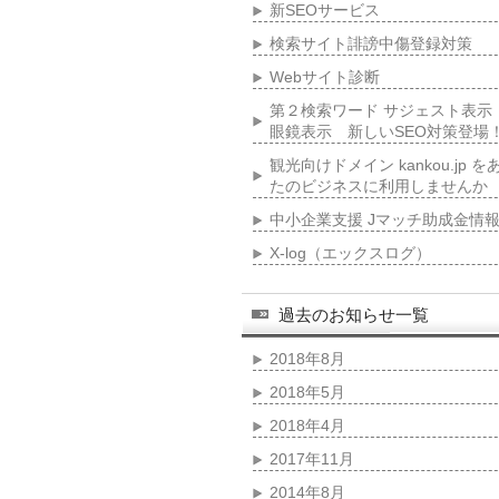
新SEOサービス
検索サイト誹謗中傷登録対策
Webサイト診断
第２検索ワード サジェスト表示
眼鏡表示 新しいSEO対策登場
観光向けドメイン kankou.jp を
たのビジネスに利用しませんか
中小企業支援 Jマッチ助成金情
X-log（エックスログ）
過去のお知らせ一覧
2018年8月
2018年5月
2018年4月
2017年11月
2014年8月