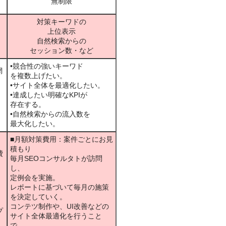
無制限
対策キーワドの
上位表示
自然検索からの
セッション数・など
•競合性の強いキーワド
網
を複数上げたい。
•サイト全体を最適化したい。
•達成したい明確なKPIが
存在する。
•自然検索からの流入数を
最大化したい。
■月額対策費用：案件ごとにお見
積もり
費
毎月SEOコンサルタトが訪問
し、
定例会を実施。
、
レポートに基づいて毎月の施策
を決定していく。
コンテツ制作や、UI改善などの
プ
サイト全体最適化を行うこと
で、