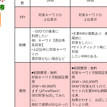
2KW
5KW
数
対策キーワドの
対策キーワドの
KPI
上位表示
上位表示
・O2Oでの集客に
•主要KWが複数あり、
利用したい
羅的に
例）キーワド【恵比寿
対策をしたい。
動機
美容室】
•サイトディレクリ毎に
•上記以外に対策キーワ
対策
ドの
したいKWがある。
選択肢がない場合など
■初期費用：無料
■初期費用：無料
対策キーワド月額固定
対策キーワド月額固定費
用
用
5KW＝150,000円
2KW＝80,000円
5KWで対策を行うので
費用
まず はForeRiseの
サイトの主要KWを網羅
SEO対策を試してみた
出来、
い。
効果がやすく、お試し
他社で成果が出なかった
ランより得。