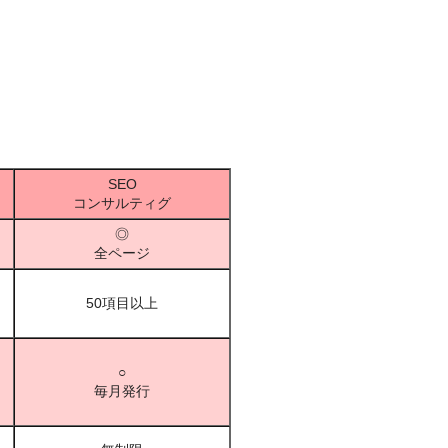
SEO
コンサルティグ
◎
全ページ
50項目以上
○
毎月発行