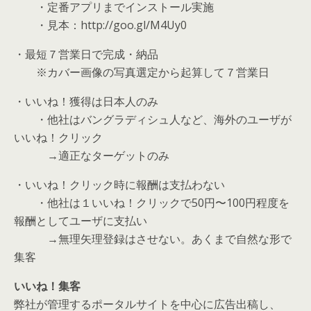
・定番アプリまでインストール実施
・見本：http://goo.gl/M4Uy0
・最短７営業日で完成・納品
※カバー画像の写真選定から起算して７営業日
・いいね！獲得は日本人のみ
・他社はバングラディシュ人など、海外のユーザが
いいね！クリック
→適正なターゲットのみ
・いいね！クリック時に報酬は支払わない
・他社は１いいね！クリックで50円〜100円程度を
報酬としてユーザに支払い
→無理矢理登録はさせない。あくまで自然な形で
集客
いいね！集客
弊社が管理するポータルサイトを中心に広告出稿し、