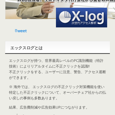
リスティング広告の不正クリック対策ツ
グ」。悪意のあるユーザやアービトラ
Tweet
無駄クリック課金・いたずらクリック
止します！
エックスログとは
エックスログが持つ、世界最高レベルのPC識別機能（特許
技術）によりリアルタイムに不正クリックを認識!!
不正クリックをする、ユーザーに注意、警告、アクセス遮断
ができます。
※ 海外では、 エックスログの不正クリック対策機能を使い
特定した不正クリックについて、オーバーチェア社からの払
い戻しの事例も多数あります。
結果、広告費削減や広告効果UPにつながります。