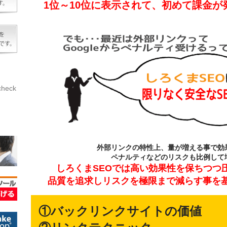
1位～10位に表示されて、初めて課金
eck
外部リンクの特性上、量が増える事で効
ペナルティなどのリスクも比例して
しろくまSEOでは高い効果性を保ちつつ
品質を追求しリスクを極限まで減らす事を
①バックリンクサイトの価値