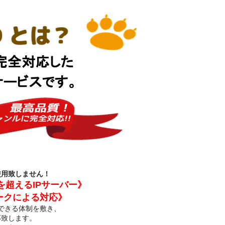
使用致しません！
0を超えるIPサーバー》
ークによる対応》
できる体制を敷き、
応致します。