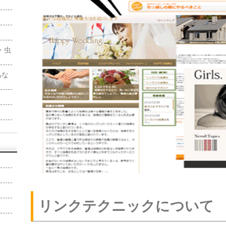
・虫
！
あな
報
リンクテクニックについて