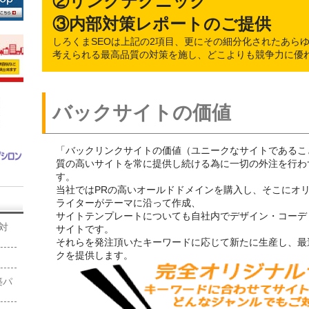
②リンクテクニック
③内部対策レポートのご提供
しろくまSEOは上記の2項目、更にその細分化されたあら
考えられる最高品質の対策を施し、どこよりも競争力に優
バックサイトの価値
「バックリンクサイトの価値（ユニークなサイトであるこ
質の高いサイトを常に提供し続ける為に一切の外注を行わ
す。
当社ではPRの高いオールドドメインを購入し、そこにオ
ライターがテーマに沿って作成、
サイトテンプレートについても自社内でデザイン・コーデ
O対
サイトです。
それらを発注頂いたキーワードに応じて新たに生産し、最
クを提供します。
築パ