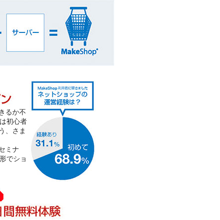
きるか不
 は初心者
う、さま
セミナ
る形でショ