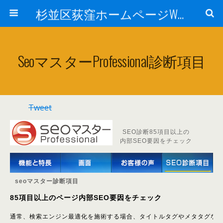
杉並区荻窪ホームページWEB制作会社コラボレーションオフィス カッキッズ SEO・サーチエンジン登録、SEOオートマチック・Facebook・スマホ・Twitter・プランニング、デザイン、HTMLコーディング、サーバ管理
SeoマスターProfessional診断項目
Tweet